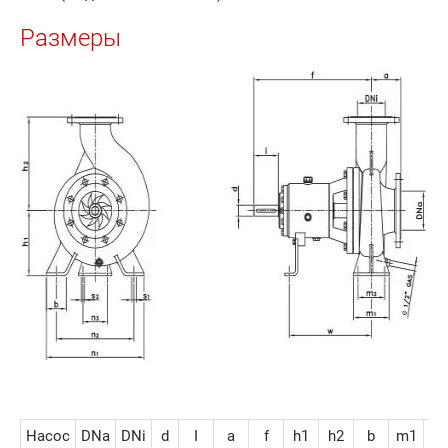
Размеры
Насос
DNa
DNi
d
I
a
f
h1
h2
b
m1
m