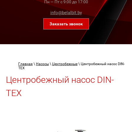
Пн — Пт с 9:00 до 17:00
info@belalbit.by
Заказать звонок
Главная
\
Насосы
\
Центробежные
\
Центробежный насос DIN-
TEX
Центробежный насос DIN-
TEX