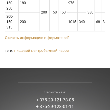
150-
180
975
250
200
150
150
380
200-
150-
200
1015
340
68
88
315
Скачать информацию в формате pdf
теги:
пищевой центробежный насос
Звоните нам:
+ 375-29-121-78-05
+ 375-29-128-01-11